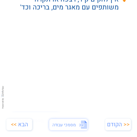
משותפים עם מאגר מים, בריכה וכד'
המרחק בין מבנה התחט"פ לבין מאגרי 
מים, בריכות וכד' יהיה לפחות 3.5 מ'.
במקרים מיוחדים, ובכפוף לאישור 
ועמידה בתנאים והנחיות מפורטות, 
ניתן להקטין את המרחק ל2- מ', 
בהתאם למפלס המאגר ביחס למבנה 
התחט"פ.
הנחיות מפורטות בנושא ניקוז ומניעת 
רטיבות >>
מסמכי עבודה
<<
הקודם
הבא
>>
מסמכי עבודה