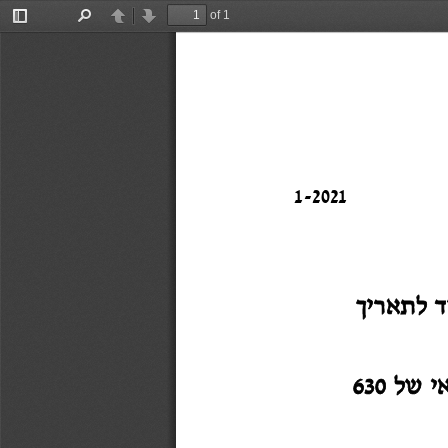
of 1
Toggle
Find
Previous
Next
Sidebar
1
-
2021
630