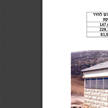
147,
228,
81,