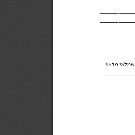
___________
___________
שמלאי מבצע
_________