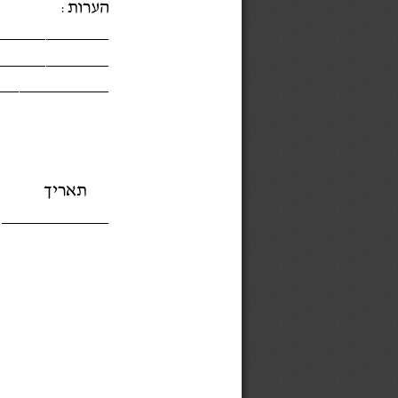
הערות: 
_____________
_____________
_____________
תאריך
____________