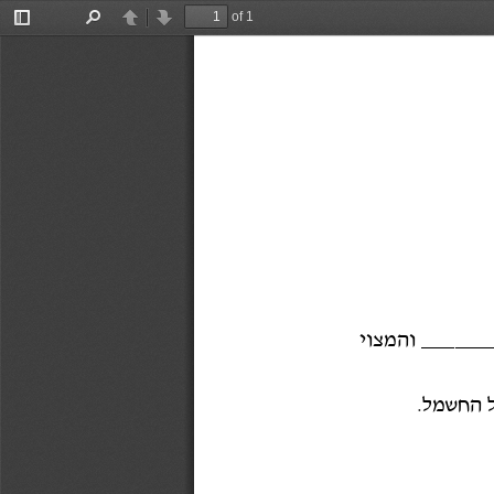
of 1
Toggle
Find
Previous
Next
Sidebar
החשמל.