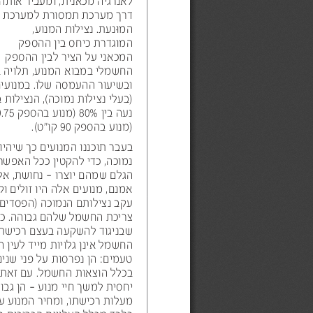
לאנרגיה מכאנית, ומעביר אותה
דרך מערכת תמסורת למערכת
המוּנעת. נצילות המנוע,
המוגדרת כיחס בין ההספק
המכאני על הציר לבין ההספק
החשמלי במבוא המנוע, תלויה ב
ובשיעור ההעמסה שלו. במנועי
)
בעלי נצילות נמוכה
(, הנצילות 
נעה בין
80%
 )מנוע בהספק
0.75
)
מנוע בהספק
90
קו"ט
.(
בעבר תוכננו המנועים כך שיהיו 
נמוכה, כדי להקטין ככל האפשר
הגלם שמהם יוצרו - נחושת, אלומיניום וברזל.
אמנם, מנועים אלה היו זולים ו
עקב נצילותם הנמוכה )הפסדים 
צריכת החשמל שלהם גבוהה. כדאי לדעת,
שבניגוד להשקעה בעצם רכישת 
החשמל אינן גלויות מייד לעין ה
טעמים: הן נפרסות על פני שנים
בכלל הוצאות החשמל. עם זאת, שיעורן עצום,
יחסית למשך חיי מנוע – הן גבו
מעלות רכישתו, ומחיר המנוע ע