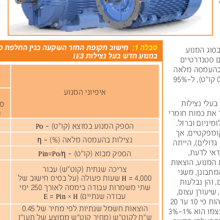
ב
ה
ש
ש
טבלה
:1
חישוב תקופת החזר השקעה בגין החלפת מנ
סוג המנוע
במנוע חדש בעל נצילות
IE3
ם סטנדרטיים
בהעמסה מלאה
קו"ט
-ל ,(
95%
ינויפיא
עונמה
בעלי נצילות
 את כמות חומרי
קפסה
עונמה
צאומב
ט("וק)
-
Po
קומפקטיים, אך
תוליצנ
הסמעהב
הלאמ
(%)-
 ̃
גדולים
(, הייתה
קפסה
ט("וקוא )במ
-
Pin=Po/
 ̃
המנוע, הוצאות
הכירצ
תיתנש
ש("טוק)
רובע
מתבונן, משני
4,000
=
H
תועש
לעה )לועפ
סיסב
בושיח
, והן נבלעות
יתש
תורמשמ
הדובע
הממיב
ךרולא
250
ימי
הדובע
ם(ייתנש
H×Pin
=
E
הות פי
10
עד
20
תוצאוה
למשח
תויתנש
יפל
ריחמ
0.45
צמו הוא
1%
-
3%
ח"ש
ש"טוקל
ריחמ)
ש"טוק
עצוממ
ז"ועת