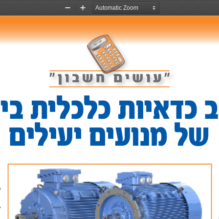
Zoom
Zoom
Out
In
251154
ON
C
M
-
9
M
OFF
6
%
8
+
3
5
7
=
2
4
.
1
0
ודכבשוחי
תליככל
של מנו
ליםעיעים י
כ
ה
לא