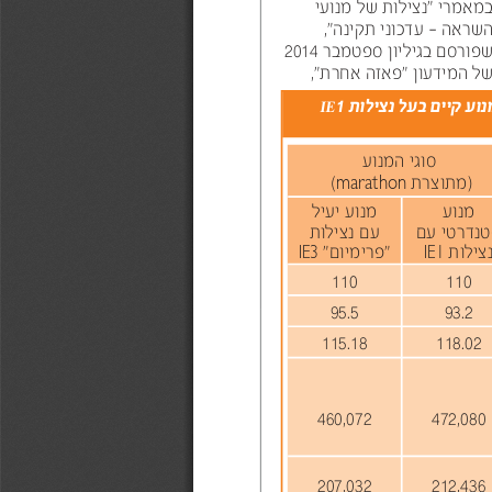
מאמרי "נצילות של מנועי
שראה - עדכוני תקינה
,"
פורסם בגיליון ספטמבר
2014
ל המידעון "פאזה אחרת
,"
וע קיים בעל נצילות
IE1
יגוס
עונמה
תרצותמ)
(
marathon
עונמ
עונמ
ליעי
יטרדנטס
תוליצנ
תוליצנ
"םוימירפ"
IE3 
IE1 
110
110
95.5
93.2
115.18
118.02
460,072
472,080
207,032
212,436