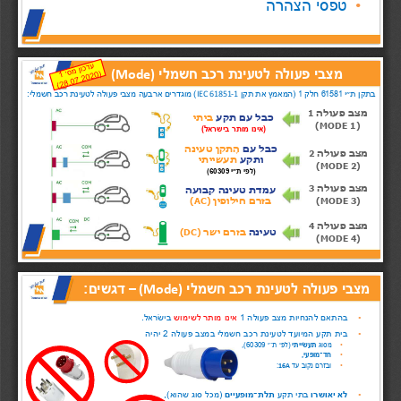
•
טפסי הצהרה
מצבי פעולה לטעינת רכב חשמלי 
(Mode)
בתקן ת
״
י 
חלק 
)
המאמץ את תקן 
 (
מוגדרים ארבעה מצבי פעולה לטעינת רכב חשמלי
:
1
61581
IEC 
61851-
1
מצב פעולה 
1
כבל עם תקע 
ביתי
(MODE 1
)
)
אינו מותר בישראל
(
כבל עם 
הֶתקן טעינה
מצב פעולה 
2
ותקע 
תעשייתי
(MODE
2)
)
לפי 
ת״י 
60309
(
מצב פעולה 
3
עמדת טעינה קבועה
בזרם חילופין 
(AC)
(MODE
3)
מצב פעולה 
4
טעינה 
בזרם ישר 
(DC)
(MODE
4)
מצבי פעולה לטעינת רכב חשמלי 
דגשים
:
–
(Mode)
•
בהתאם להנחיות מצב פעולה 
1
אינו מותר לשימוש
בישׂראל
.
•
בית תקע המיועד לטעינת רכב חשמלי במצב פעולה 
2
יהיה
•
מסוג 
תעשׂייתי
)
לפי ת״י 
60309
(
,
•
חד־מופעי
,
•
ובזרם נקוב עד 
:
16A
•
לא יאושרו
בתי תקע 
תלת־מופעיים
)
מכל סוג שהוא
(
,