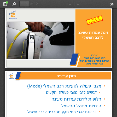
of 10
Toggle
Find
Zoom
Zoom
Too
Sidebar
Out
In
זינת עמדות טעינה 
לרכב חשמלי
יוגב פז
ראש תחום רשת חכמה
מחלקת פיתוח טכנולוגיות רשת
אגף הנדסת רשת
תוכן עניינים
•
מצבי פעולה לטעינת רכב חשמלי 
)
(
Mode
•
דגשים לגבי מצבי פעולה ותקעים
•
חלופות לזינת עמדות טעינה
•
הנחיות 
מינהל
החשמל
•
דרישות לגבי בתי תקע מחברים לרכב חשמלי