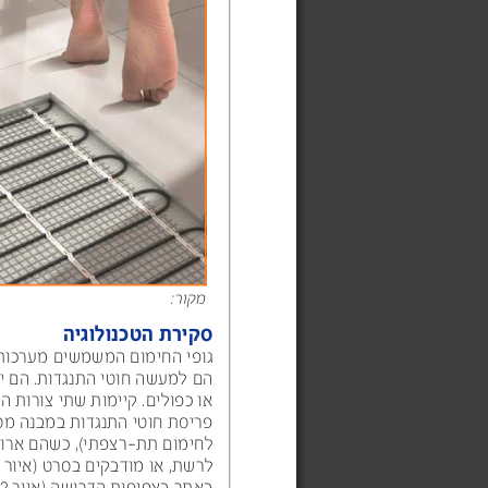
archiproducts.com
מקור: 
סקירת הטכנולוגיה
גופי החימום המשמשים מערכות חימום תת-רצפתי חשמלי 
הם למעשה חוטי התנגדות. הם יכולים להיות מסוככים, בודדים 
או כפולים. קיימות שתי צורות התקנה אופייניות למערכות אלו: 
פריסת חוטי התנגדות במבנה מסודר מוכן מראש (יריעות גמישות 
לחימום תת-רצפתי), כשהם ארוגים באריג, מושחלים/מוצמדים 
לרשת, או מודבקים בסרט (איור 
1
באתר בצפיפות הדרושה (איור 
2