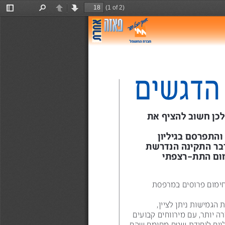
(1 of 2)
Toggle
Find
Previous
Next
Sidebar
הדגשים