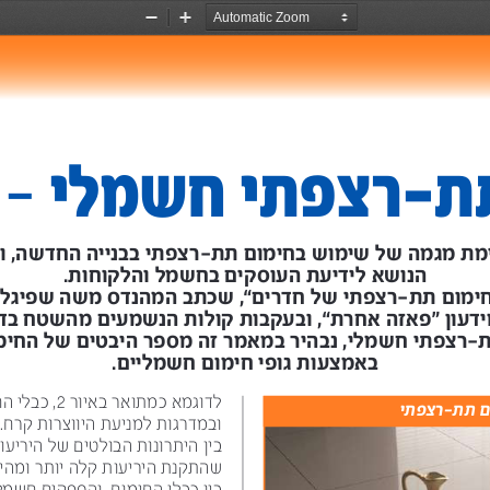
Zoom
Zoom
Out
In
- 
הנושא לידיעת העוסקים בחשמל והלקוחות.
באמצעות גופי חימום חשמליים.
לדוגמא כמתואר באיור 
2
, כבלי החימום פרוסים במרפסת 
ום תת-רצפתי
ובמדרגות למניעת היווצרות קרח.
בין היתרונות הבולטים של היריעות הגמישות ניתן לציין, 
שהתקנת היריעות קלה יותר ומהירה יותר, עם מירווחים קבועים 
בין כבלי החימום, והספקים חשמליים ליחידת שטח מחומם שהם 