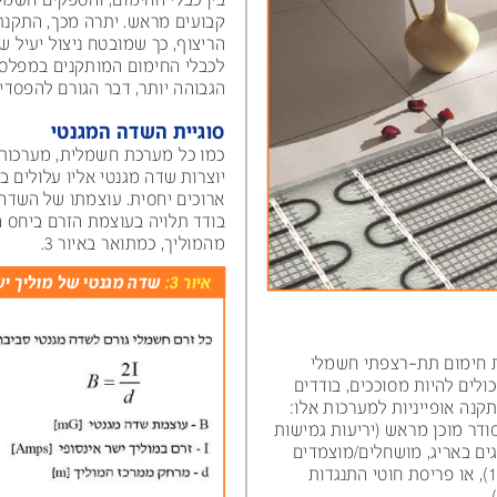
קבועים מראש. יתרה מכך, התקנת היריעות מתבצעת בקרבת 
הריצוף, כך שמובטח ניצול יעיל של אנרגיית החום בהשוואה 
לכבלי החימום המותקנים במפלס נמוך יותר, בגלל הטמפרטורה 
הגבוהה יותר, דבר הגורם להפסדי אנרגיה במסה של הרצפה. 
סוגיית השדה המגנטי
כמו כל מערכת חשמלית, מערכות חימום חשמלי תת-רצפתי 
יוצרות שדה מגנטי אליו עלולים בני אדם להיחשף לפרקי זמן 
ארוכים יחסית. עוצמתו של השדה המגנטי סביב מוליך חשמלי 
בודד תלויה בעוצמת הזרם ביחס הפוך ליניארי למרחק הרדיוס 
מהמוליך, כמתואר באיור 
3
.
איור 
3
 :
שדה מגנטי של מוליך י
), או פריסת חוטי התנגדות 
.)