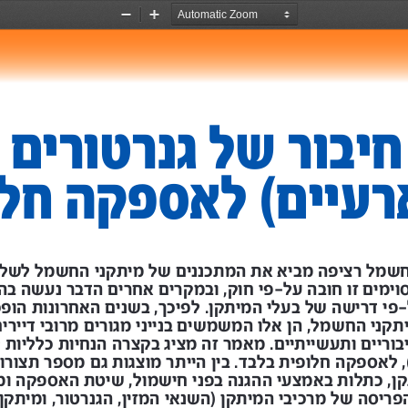
Zoom
Zoom
Out
In
חיבור
של
גנרטורים
רעיים
 )
לאספקה
חלו