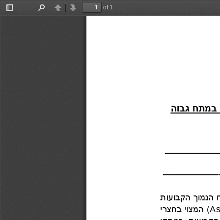
of 1
Toggle
Find
Previous
Next
Sidebar
במתח גבוה
___
______
_
             ___________
 הנמוך
הקבועות 
A
)
המצוי בחצרי 
הקב
ועות במתקן 