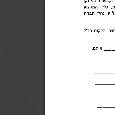
כללי המקצוע 
צרי ה
ל
קוח
הנ"ל 
__
__ אוהם
.
_______
______