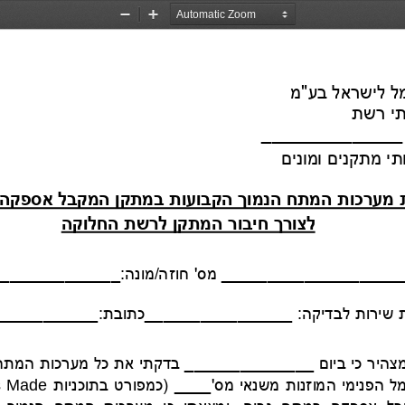
Zoom
Zoom
Out
In
 לישראל בע"מ
         חטיבת שירותי רשת
י מתקנים ומונים
מערכות המתח הנמוך הקבועות במתקן המקבל אספקה 
לצורך חיבור
המתקן 
לרשת 
החלוקה
__________
___
______
מס' ח
וזה/מונה:____________
__
 שירות לבד
________ :יקה
__
___________:כתובת______
כל 
מערכות המתח
המוזנות משנאי מס'____ 
(כמפורט בתוכניות 
s Made
אספק
ה
במתח גבוה
,
ומצאתי כי 
מערכות המתח הנמוך