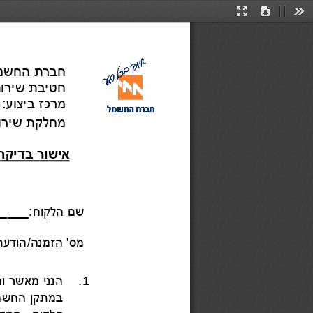
Presentation
Download
Too
Mode
חברת החשמל
                                          
     ______________ :מרכז ביצוע
מחלקת שירות
אישור בדיקת 
ש
ם 
הלקוח:_
____
מס' הזמנה/הודעת
.
הנני מאשר ומצהיר כי ביום ______________ בדקתי את 
1
במתקן החשמל הפנימי 
ה
לקוח
,
המקבל 