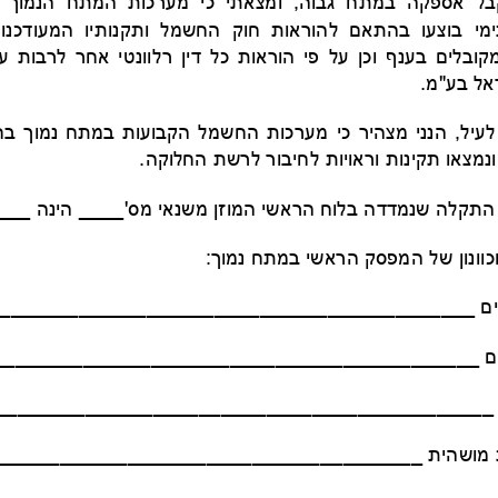
מי
בוצעו 
בהתאם להוראות חוק החשמל
ותקנותיו המעודכנות,
ובלים בענף וכן על פי הוראות כל דין רלוונטי אחר לרבות
על פי נהלי חברת 
מערכות החשמל הקבועות במתח נמוך
בח
נמצאו תקינ
ות
וראוי
ות
לחיבור לרשת ה
חלוקה
.
בלוח הראשי המוזן משנאי מס'____ 
הינה _
_
_
כו
ונון
של ה
מפסק הראשי במתח נמוך:
 מתחים שלובים
תחים פאזיים
____________
____________________________
מושהית 
________
______________________________