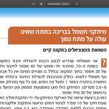
Zoom
Zoom
Out
In
מיתקני חשמל בבריכה במתח שאינו
עולהעלמתחנמוך
השוואתפוטנציאליםבמקווהקיים
אני  חשמלאי  שנדרש  לבצע  הכנות  להגדלת  חיבור  במקוו
בשנות  ה-
70
,  מחיבור  חד-מופעי  של
40
  אמפר  לחיבור  תלת-מופעי 
של
25
אמפר. בתוך  המקווה  )בחלל  בו מצויים  המים(  אין כל  אבזר/מכשיר/
גוף  חשמלי  כלשהו.  כחלק  מההכנות  להגדלת  החיבור  ביטלתי  את 
התאורה בתקרה באזור
1
 )מעל פני המים, וגם כל גוף במרחק אופקי הקטן 
מ-
2.5
  מטרים(.  המיתקן  כולו  מוגן  באמצעות  מפסק  מגן  הפועל  בזרם  דלף 
ברגישות של
30
מילי אמפר.
כמו כן ביצעתי שיפור של הארקת המיתקן על-ידי התקנת מוליך ה
שטח חתך של
10
 ממ"ר לצינור המים הראשי והתקנת אלקטרודת הארקה 
נוספת  )עכבת  לולאת  התקלה  שנמדדה  היא
0.3
  אום(.  ביצעתי  השוואת 