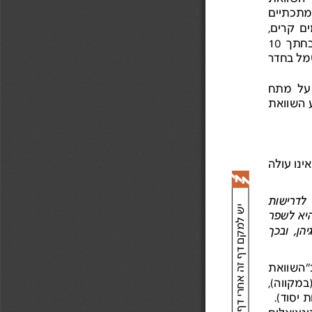
המתכתיים
בחתך
10
מל בחדר
 על  מתח
ע השוואת
לדרישות
יש למקם דף זה אחרי דף
יאלשפר
הן, ובכך
"השוואת