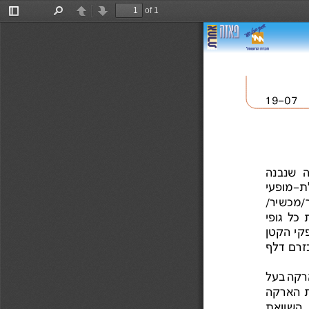
of 1
Toggle
Find
Previous
Next
Sidebar
19-07
ה  שנבנה
 כל  גופי
ארקה בעל