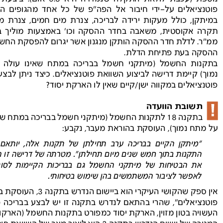
פוטנציאלים  על-ידי  חיבור  אל  הפה"פ  של  כל  אחד  מהגופים  
במיתקן,  כולל  מעקות  ירידה  לבריכה,  צנרת  מים  חמים,  צנרת  מים  קרים,
תקרה  אקוסטית,  משאבה  בחדר  ההסקה  וכו'  באמצעות  מוליך  
ממ"ר. לדלת חדר ההסקה הותקן מנגנון אשר יגרום להפסקת החש
ההסקה בעת פתיחת הדלת.
בתקנות  החשמל  )מיתקני  חשמל  בבריכה  במתח  שאינו  עולה 
נמוך( קיימת דרישה לביצוע השוואת פוטנציאלים. כיצד ניתן לבצ
פוטנציאלים במקווה ישן/קיים שאין לו הארקת יסוד?
תשובתהוועדה
בתקנה
18
 לתקנות החשמל )מיתקני חשמל בבריכה במתח שאינו עולה 
על מתח נמוך(, העוסקת בהוראת מעבר, נקבע:
"מיתקן הקיים בבריכה ערב תחילתן של תקנות אלה, יותאם 
התקנותבתוךחמששניםמיוםתחילתן".מטרתהשלדרישהזוה
את הבטיחות של מיתקני החשמל גם בבריכות הקיימות לסוגי
לאפשרלציבורהמשתמשיםבהןשימושבטיחותי.
אין ספק שהקושי העיקרי הוא ביישום הנדרש בתקנה
3
, העוסקת ב
פוטנציאלים",  שהרי  בהתאם  לנדרש  בתקנה  זו  יש  לבצע  בבריכה  )במקווה(,
העשויה בטון מזוין, הארקת יסוד כמפורט בתקנות החשמל )הארקות יסוד(.
המטרה של יישום הנדרש בתקנה
3
 היא ליצור מצב של השוואת פוטנציאלים 