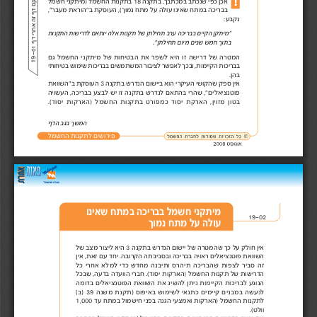
יש
1
בבריכהבמתחשאינועולהעלמתחנמוך(,העוסקתב"הוראתמעבר",
נקבע:
"מיתקןהקייםבבריכהערבתחילתןשלתקנותאלהיותאםלדרישותהתקנות
בתוךחמששניםמיוםתחילתן".

ל
מ
ק
ם

ד
ף

זה

א
ח
ר
י
ד
ף

0
המטרהשלדרישהזוהיאלשפראתהבטיחותשלמיתקניהחשמלגם
19-
בבריכותהקיימות,ובכךלאפשרלציבורהמשתמשיםבבריכותשימושבטיחותי
בהן.
איןספקשהקושיהעיקריהוא
ביישוםהנדרשבתקנה3העוסקתב"השוואת
פוטנציאלים",שהריבהתאםלנדרשבתקנהזוישלבצעבבריכה,העשויה
בטוןמזוין,הארקתיסודכמפורטבתקנותהחשמל)הארקותיסוד(.
המשךבגבהדף
פירושיםלתקנותהחשמל
מיתקני חשמל בבריכה במתח שאינו
19-02
עולה על מתח נמוך
איןחולקעלכךשהמטרהשליישוםהנדרשבתקנה3היאליצורמצבשל
השוואתפוטנציאליםראויהבבריכהובסביבתההקרובה.יחדעםזאת,אין
זהסבירלצפותשהבריכהתיהרסותיבנהמחדשכדילמלאאחריכל
הדרישותשלתקנותהחשמל)הארקותיסוד(.חבריהוועדהבדעה,שבכל
הנוגעלבריכותהקיימותניתןלהשיגאתהשוואתהפוטנציאליםבדומה
לנעשהבמבניםקיימיםכתנאילשימושבאיפוס)תקנתמשנה39)ב(
לתקנותהחשמל)הארקותואמצעיהגנהבפניחישמולבמתחעד1,000
וולט(.