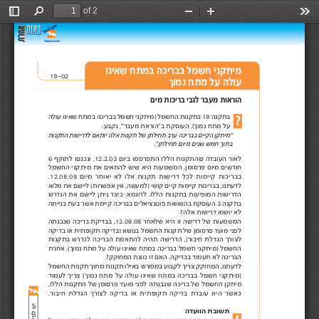
of 2
Toggle
Find
Zoom
Zoom
Too
Sidebar
Out
In
מיתקני חשמל בבריכה במתח שאינו
19-02
עולה על מתח נמוך
הוראות מעבר לגבי בריכות מים
בתקנה18בתקנותהחשמל)מיתקניחשמלבבריכהבמתחשאינועולה
עלמתחנמוך(,העוסקתב"הוראתמעבר",נקבע:
"מיתקןהקייםבבריכהערבתחילתןשלתקנותאלהיותאםלדרישותהתקנות
בתוךחמששניםמיוםתחילתן".
לאורהעובדהשהתקנותהללוהתפרסמוביום12.2.03,ונכנסולתוקף6
חודשיםמיוםפרסומן,המשמעותהיאשישלהתאיםאתמיתקניהחשמל
בבריכותקיימותלכלדרישותתקנותאלולאיאוחרמיום12.08.08.
לדעתנו,בבריכותקיימותקייםקושי)למעשה,איןאפשרות(ליישםאתמלוא
הדרישותהמופיעותבתקנותהללו.לדוגמא:כיצדניתןליישםאתהנדרש
בתקנה3העוסקתבהשוואתפוטנצ
יאליםבבריכהקיימתאשרבעתבנייתה
לאיושמודרישותאלה?
המשמעותשלדרישהזוהיאשלאחר12.08.08,בבדיקתבריכהשנבנתה
לפנימועדפרסומןשלתקנותהחשמלבנושא)בדיקהתקופתיתאובדיקה
לצורךהגדלתחיבור(,הדרישהתהיהלהתאמתהבריכהלנדרשבתקנות
החשמל)מיתקניחשמלבבריכהבמתח
שאינועולהעלמתחנמוך(,אחרת
הבריכהלאתעמודבבדיקה.האםזוכוונתהמחוקק?
לדעתנו,המחוקקצריךלקבוע
במפורשבאילותקנותמתוךתקנותהחשמל
)מיתקניחשמלבבריכהבמתחשאינועולהעלמתחנמוך(צריךלעמוד
מיתקןהחשמלשלבריכהשנבנתהלפנימועדפרסומןשלהתקנותהללו,
כאשרהיאעוברתבדיקהתקופתיתאובדיקהלצורךהגדלתחיבור.
תשובת הוועדה
אכןכפישנכתבבמכתבך,בתקנה18בתקנותהחשמל)מיתקניחשמל