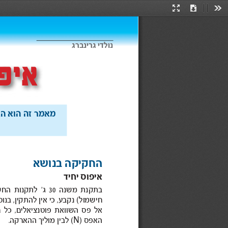
Presentation
Download
Too
Mode
נולדי גרינברג
איפו
הראשון הוא זה מאמר 
החקיקה 
בנושא 
יחיד איפוס 
בתקנת 
משנה 
30 
ג
’ 
לתקנות 
החשמל 
חישמול( 
להתקין,  איןכי נקבע,  
בנוסף 
השוואתפס אל 
פוטנציאלים,  
N
האפס )
מוליך ( לבין 
ההארקה. 