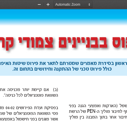
Zoom
Zoom
Out
In
ס בבניינים צמודי ק
 בסידרת
 מאמרים
 שמטרתם
פירוט את לתאר 
שיטות 
האיפוס 
 שלטכני פירוט כולל 
ההתקנה 
וחידושים 
זה. בתחום 
)
יותר קיימת אם ב( 
מכניסה 
השוואת 
 פוטנציאלים
כניסהלכל 
.” 
)הארקות 
ואמצעי 
בפניהגנה 
בפסיקת 
ועדת 
הפירושים 
04-02 
מדצמבר 
PEN
המוליך לחיבור 
-
הרשת של 
השוואת פסי 
הפוטנציאלים 
מוליך בין המבנה בתוך אחר חיבור כל 
חישמול בפני מוגנים אשר 
באמצעות 