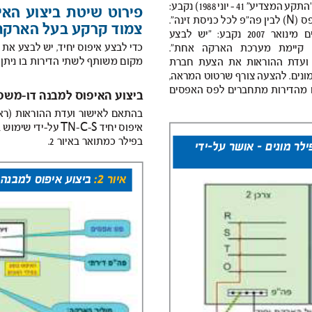
התקע 
המצדיע
”41-
יוני
 (1988 
נקבע
: 
פירוט 
ביצוע שיטת 
האיפוס 
N
)
( 
פהלבין 
”
זינהכניסת לכל פ 
.” 
מינואר 
2007 
נקבע
:“
לבצע יש 
האיפוס את לבצע יש יחיד,  איפוסלבצ
קיימת 
מערכת 
הארקה 
אחת
.” 
מקום 
משותף 
לשתי 
ועדת 
ההוראות 
הצעת את 
חברת 
. 
שרטוטצורף להצעה 
המראה,  
מהדירות 
מתחברים 
לפס 
האפסים 
ביצוע 
האיפוס 
למבנה 
 דו-משפ
בהתאם 
לאישור 
ועדת 
ההוראות 
)
TN
C
S
יחיד איפוס 
-
-
על
-
בפילר 
כמתואר 
באיור 
.2 
ילר מונים - אושר על-ידי
איור 2: ביצוע איפוס למבנה דו-משפחתי צמוד קרקע