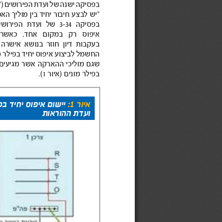
בפסיקה 
ועדת של ישנה 
הפירושים 
“)
“
האפס מוליך בין יחיד חיבור לבצע יש 
בפסיקה 
3-34 
ועדת של 
הפירושים 
במקוםרק איפוס 
כאשר אחד,  
בנושא חוזר דיון בעקבות 
אישרה 
החשמל 
לביצוע 
מוניםבפילר יחיד איפוס 
מוליכי שגם 
ההארקה 
מגיעים אשר 
בפילר 
איור מונים )
.(1 
איור 1: 
יישום איפוס יחיד בפ
ועדת ההוראות