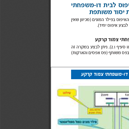
דולבית 
-
משפחתי 
יסוד הארקת בעל קרקע צמוד 
משותפת 
ע כדי 
בפילר 
המונים 
)
שאין מכיוון 
יחידאיפוס לבצע ניתן בו הדירות 
.( 
חתי
קרקע  צמוד
סעיףראו 
 ,(2.1 
לבצע ניתן 
זה במקרה 
משותף בפס שימוש ידי 
)
אפסיםפס 
והארקות(  