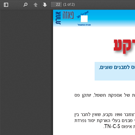
(1 of 2)
Toggle
Find
Previous
Next
Sidebar
רקע
למבנים 
שונים
, 
אספקתשל אחת 
חשמל,  
פס יותקן 
1990
בין לחבר שאין נקבע,  
בעלי מבנים שני של 
נפרדת יסוד הארקת 
TN
C
S
איפוס 
. 
-
-