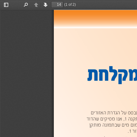
(1 of 2)
Toggle
Find
Previous
Next
Sidebar
תחלקבמ
תהב
תרדגה
םירוזהא
תבש
1
,
ונא
םיקיסמ
דודהש
חל
םימ
הנומתבש
ןקתומ
זבא
.1 