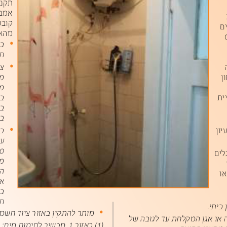
הנקת
היט
עבוק
ה
םיר
•
•
ה
לת
•
ויעב
געמ
חיבור.
•
מותר להתקין באזור ציוד חשמלי כמפורט להלן בלבד:
או אגן המקלחת עד לגובה של
1)
( באזור
1
, מכשיר לחימום מים;