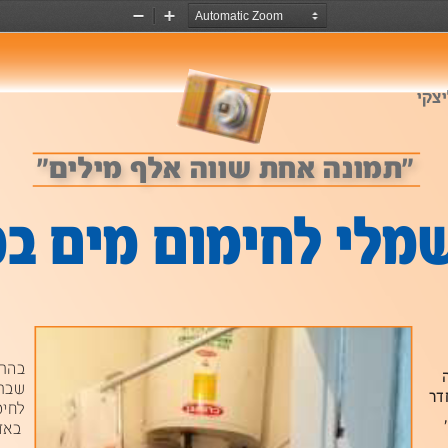
Zoom
Zoom
Out
In
יצקי
"תמונה אחת שווה אלף מילים"
חימום מים
ססב
הנק
חב
םומי
רו