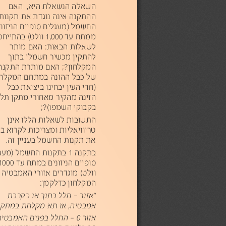
יאהתלשאנההלשאה
,
הנקתהה
הניא
תדגונ
תונקת
למשחה
)
םילגעמ
םייפוס
םינוזינ
חתממ
1,000
ט(לוו
סחייתהב
ת:ובאהתולשאל
רתומםהא
ןיקתהל
רישכמ
ילמשח
ךותב
ןוחלקמה
 ;?
תרתומ
הנקתה
לבכ
הנזהה
םחתמב
ןוחלקמ
)
ידח
ןיעה
וניחבי
תיאציב
לבכ
הניזה
ריקהמ
ירוחמא
ןקתמ
תיי
יקובקב
ו(פמשה
;?
תובושתה
תולשאל
וללה
ןניא
תויליאווירט
תוכירצמו
וארקל
ן
תונקת
למשחה
ןיינעב
.
הנקתב
1 
תונקתב
למשחה
)
םיל
םייפוס
םינוזינה
חתמב
1000 
ט(לוו
ירוזם אירדגומ
היטבמהא
ןוחלקמה
ן:מקלדכ
רוז"א
–
ללח
ךותב
תברקב
אמבטיה, או תא מקלחת במתקן ביתי.
אזור
0
– החלל בפנים האמבטיה 