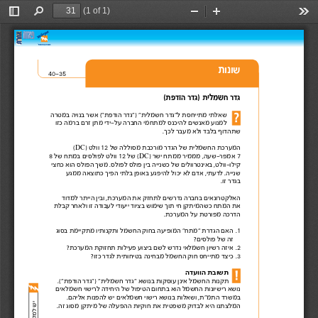
(1 of 1)
Toggle
Find
Zoom
Zoom
Too
Sidebar
Out
In
שונות  
40-35 
גדר חשמלית )גדר הודפת( 
שאלתי מתייחסת ל"גדר חשמלית" )"גדר הודפת"( אשר בנויה במטרה 
למנוע מאנשים להיכנס למתחמי החברה על-ידי מתן זרם ברמה כזו  
שתהדוף בלבד ולא מעבר לכך. 
המערכת החשמלית של הגדר מורכבת מסוללה של  
 12 וולט )
 (DC 
7 אמפר-שעה, מממיר ממתח ישר )DC( של 
12 וולט לפולסים במתח של  8
קילו-וולט, באינטרוולים של כשנייה בין פולס לפולס. משך הפולס הוא כחצי  
שנייה. לדעתי, אדם לא יכול להיפגע באופן בלתי הפיך כתוצאה ממגע 
בגדר זו. 
האלקטרונאים בחברה נדרשים לתחזק את המערכת, ובין הייתר למדוד 
את המתח כשהמיתקן חי תוך שימוש בציוד ייעודי לעבודה זו ולאחר קבלת  
הדרכה מפורטת על המערכת. 
.1
האם הגדרת "מתח" המופיעה בחוק החשמל ותקנותיו מתקיימת בסוג  
זה של פולסים?  
.2 
איזה רשיון חשמלאי נדרש לשם ביצוע פעילות תחזוקת המערכת?  
.3 
כיצד מתייחס חוק החשמל מבחינה בטיחותית לגדר כזו? 
תשובת הוועדה 
תקנות החשמל אינן עוסקות בנושא "גדר חשמלית" )"גדר הודפת"(.
נושא רישיונות החשמל הוא בתחום הטיפול של היחידה לרישוי חשמלאים 
במשרד התמ"ת, ושאלות בנושא רישוי חשמלאים יש להפנות אליהם.  
המלצתנו היא לבדוק משפטית את חוקיות ההפעלה של מיתקן מסוג זה. 