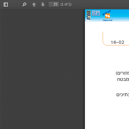
(1 of 1)
Toggle
Find
Previous
Next
Sidebar
16-02