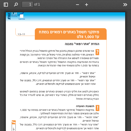
of 1
Toggle
Find
Zoom
Zoom
Too
Sidebar
Out
In
מיתקני חשמל באתרים רפואיים במתח 
13-11 
עד 1,000 וולט 
הגדרת "אתר רפואי" במבנה 
אני מהנדס מתכנן העוסק בתכנון של מיתקן החשמל בבניין הכולל חדרי
רופאים, חדרי החלמה )מלונית(, חדרי טיפולים, חדרי ניתוח וכו', וכן קומת
משרדים שאמורה לשמש את ההנהלה של המרכז הרפואי. 
בהגדרות המופיעות בתקנות החשמל )מיתקני חשמל באתרים רפואיים
במתח עד 1,000 וולט( מצאתי את שתי ההגדרות הבאות: 
"אתר רפואי" - חדר או מערך חדרים המיועדים לבדיקה, איבחון, אישפוז,
וטיפול רפואיים. 
"אתר עזר רפואי" - חדר או מערך חדרים הנמצאים, דרך כלל, במבנה של
אתר רפואי אך אינם משמשים לבדיקות ולטיפולים רפואיים.
האם ניתן לסווג את חלקי הבניין השונים כאתרים שונים בהתאם לשימוש
)חלק כאתרים רפואיים וחלק כאתרי עזר רפואיים(, או שיש להגדיר את כל
הבניין בהגדרה אחת? 
תשובת הוועדה 
בתקנות החשמל )מיתקני חשמל באתרים רפואיים במתח עד 1,000
וולט( אנו מוצאים מספר הגדרות המתייחסות לשאלתך: 
"אתר רפואי" - חדר או מערך חדרים המיועדים לבדיקה, איבחון, אישפוז,
וטיפול רפואיים. 
"אתר עזר רפואי" - חדר או מערך חדרים הנמצאים, דרך כלל, במבנה של
אתר רפואי אך אינם משמשים לבדיקות ולטיפולים רפואיים. 