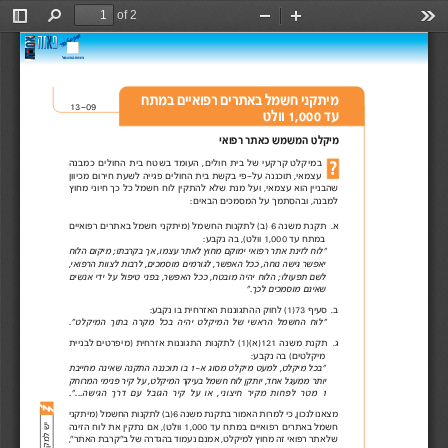
of 2
Toggle
Find
Zoom
Zoom
Too
Sidebar
Out
In
מיתקני חשמל באתרים רפואיים במתח
13-09 
עד 1,000 וולט 
מיקלט המשמש כאתר רפואי 
במיקלט קרקעי של בית חולים, העומד בשטח בית החולים כמבנה
עצמאי, תוכננה על-פי בקשת בית החולים פגייה לשעת חירום מכיוון
שהבניין הוא עצמאי, ועל מנת שלא להתקין לוח חשמל כל כך חיוני מחוץ
למבנה, ובהסתמך על המסמכים הבאים: 
א. תקנת משנה 6 )ב( לתקנות החשמל )מיתקני חשמל באתרים רפואיים
במתח עד 1,000 וולט(, בה נקבע: 
"לוח לזינת אתר רפואי ימוקם מחוץ לאתר עצמו, אך בקרבתו; מיקום הלוח
יאפשר גישה נוחה, ככל האפשר, לגורמים מוסמכים, לרבות לצוות הרפואי,
לשם תפעולו; הלוח יהיה מובטח, ככל האפשר, בפני טיפול על ידי אנשים
שאינם מוסמכים לכך." 
ב. סעיף 73)1( לחוק ההתגוננות האזרחית בו נקבע:
"לוח החשמל הראשי של המיקלט יהיה בכל מקרה בתוך המיקלט".
ג . תקנת משנה 121)א()1( לתקנות התגוננות אזרחית )מיפרטים לבניית
מיקלטים( בה נקבע: 
"בכל מיקלט, למעט מיקלט מסוג א-1 בו תוכננה התקנה שאינה מחייבת
יותר ממעגל אחד, יותקן לוח חשמל בעיקר המיקלט, על קיר פנימי המרוחק
 1 מטר לפחות מקיר חיצוני, או על קיר הגובל עם דרך הגישה...".
מצאנו לנכון, כי למרות האמור בתקנת משנה 6)ב( לתקנות החשמל )מיתקני
חשמל באתרים רפואיים במתח עד 1,000 וולט(, אם נתקין את לוח הזינה
של אתר רפואי זה מחוץ למיקלט, אמנם נעמוד בהגדרה של ב"קרבת האתר",