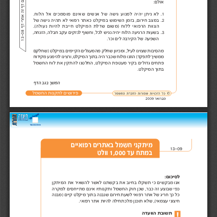
יש
8
אולם: 
.1 
לא ניתן יהיה למנוע גישה של אנשים שאינם מוסמכים אל הלוח.
.2 
במצב חירום, בזמן השימוש במיקלט כאתר רפואי לא תהיה גישה של
הצוו ת הרפואי ללוח )משום שדלת המיקלט חייבת להיות נעולה(.
.3 
בשעות הרגיעה הלוח יהיה נגיש לכל, וחשוף לנזקים עקב חבלה, הזנחה, 
ל
מ
ק
ם
ד
ף
ז
ה
א
ח
ר
י 
ד
ף
1
3
-
0
השפעה של הקירבה לים וכו'. 
מהסיבות שצוינו לעיל, ומכיוון שחלק מהמעגלים הקיימים במיקלט )שחלקם
ממשיך לתפקד( הוזנו מלוח שכבר היה בתוך המיקלט, ורצינו להימנע מקידוח
פתחי ם גדולים בקיר מעטפת המיקלט, החלטנו להתקין את לוח החשמל
בתוך המיקלט. 
המשך בגב הדף 
פירושים לתקנות החשמל 
מיתקני חשמל באתרים רפואיים 
13-09 
במתח עד 1,000 וולט 
לסיכום: 
 תשקלו כי מבקשיםאנו 
 בקשתנו את בחיוב
 לאשר
 המיתקן את להשאיר
 החשמל חוק שכן כבר, זה שבוצעכפי 
 ותקנותיו
 אינם
 מתייחסים
 למקרה
כל כך חריג של אתר רפואי לשעת 
 חירום שנבנה בתוך מיקלט קיים )מבנה
חיצוני עצמאי(, שלא תוכנן מלכתחילה להיות אתר רפואי. 
תשובת הוועדה 