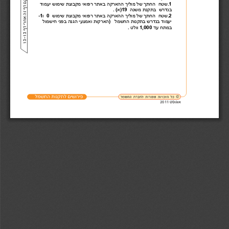
יש
3
.1
שטח
החתך
של
מוליך
ההארקה
באתר
רפואי
מקבוצת
שימוש
יעמוד
בנדרש
בתקנת
משנה
)19  
א
. (
.2
שטח
החתך
של
מוליך
ההארקה
באתר
רפואי
מקבוצת
שימוש
  0  
ו
-1
יעמוד
בנדרש
בתקנות
החשמל
)   
הארקות
ואמצעי
הגנה
בפני
חישמול
במתח
עד
 1,000 
וולט
.
ל
מ
ק
ם
ד
ף
ז
ה
א
ח
ר
י 
ד
ף
1
3
-
1
אוגוסט 
2011 