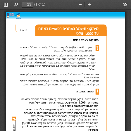
(1 of 1)
Toggle
Find
Zoom
Zoom
Too
Sidebar
Out
In
מיתקני 
 חשמל
באתרים רפואיים 
במתח 
13-14
עד 
 1,000 וולט
הארקות באתר 
רפואי 
בתקנת 
משנה 
 ( 19)א
לתקנות 
החשמל   )
מיתקני 
חשמל 
באתרים 
רפואיים 
 במתח
עד 
1,000 
וולט ( 
נקבע: 
“מוליך 
הארקה 
יהיה 
מנחושת 
בלבד, 
חתכו 
ובידודו 
יהיו 
בהתאם 
לתקנות 
החשמל 
)הארקות 
ואמצעי 
הגנה 
בפני 
חישמול 
במתח 
עד 
 1,000
וולט(, 
התשנ"א-1991, 
אך 
חתכו 
לא 
יפחת 
 2.5-מ
ממ"ר, 
למעט 
מוליך 
הארקה 
לגופי 
תאורה 
המותקנים 
בגובה 
העולה 
על 
 2.5
מטרים 
שיכול 
שיהיה 
בחתך 
של 
 1.5
ממ"ר".  
האם 
דרישה זו 
מתייחסת לכל 
קבוצות 
השימוש 
באתר 
רפואי , 
או 
רק 
לקבוצות 
שימוש  1 ו 
?2-
אבקש 
לציין  , 
שברביזיה 
של 
התקנות 
הללו  )זו 
שפורסמה 
להערות 
הציבור 
ועדיין לא נכנסה 
לתוקף
(, דרישה זו מתייחסת רק 
 לקבוצות
שימוש  1
.2-ו
תשובת הוועדה 
תקנת
משנה
)19  
א
 (
לתקנות
החשמל
)   
מיתקני
חשמל
באתרים
רפואיים
במתח
עד
  1,000  
וולט
 (
עוסקת
בשטח
החתך
המזערי
של
מוליך
הארקה
במיתקן
חשמל
באתר
רפואי
.
לכאורה
ניתן
להבין
שדרישה
זו
חלה
על
מיתקן
החשמל
באתר
רפואי
בכללותו
 ,
אולם
בהבנת
הרקע
לדרישה
זו
 ,
שמטרתה
להבטיח
התנגדות
נמוכה
של
מוליך
הארקה
זה
 ,
ולאור
העובדה
שהדרישה
להגבלת
התנגדותו
של
מוליך
ההארקה
בין
פס
ההארקות
שבלוח
לבין
מגעת
הארקה
של
בית
תקע
או
מכשיר
קבוע
 ,
הנדרשת
בתקנת
משנה
) 19  
ה
 (
של
התקנות
האמורות
 , 
חלה
רק
על
אתר
רפואי
מקבוצת
שימוש
 2, 
ניתן
להבין
ש
  :