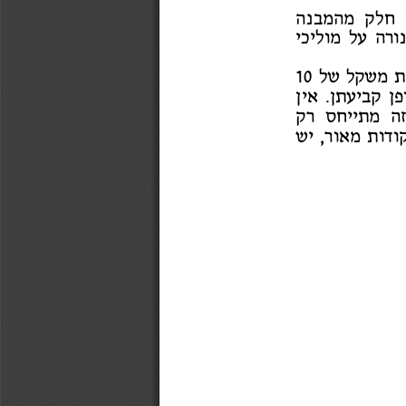
 חל
ק מהמבנ
ה
ור
ה
על מו
ליכי
ת מש
קל
של
10
פן קביע
תן. אי
ן
ה מתיי
חס ר
ק
ודו
ת מא
ור, י
ש