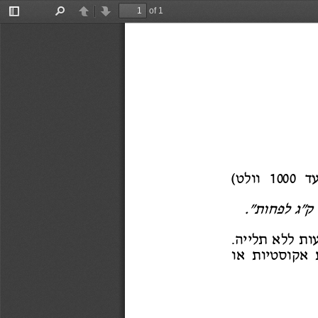
of 1
Toggle
Find
Previous
Next
Sidebar
ד
1000
וולט
(
ק"ג לפחות"
.
ו
ת לל
אתליי
ה.
 אקוסטיו
ת א
ו