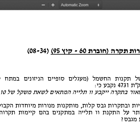
Zoom
Zoom
Out
In
ו
תתקרה )חובר
ת
60
-
קי
ץ
95
(
)
34
-
08
(
ל תקנו
ת הח
שמל )מעגלי
ם סופיי
ם הניזוני
ם במת
ח
ע
ת 
4731
נקב
ע כי
:
א
ורבתקרה ייק
בעו
ותליי
ה המתאים לשא
ת משקל
של 
10
ו
ת ובתקר
ו
ת גב
סקלו
ת
,
 מותקנו
ת מנורו
ת מיוחדו
ת הקבוע
תר
על התקנ
ת ו
ו תליי
ה במתקני
ם בה
ם קיימו
ת תקרו
ת
מג
בס
?