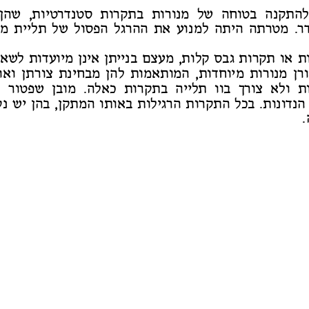
התקנ
ה בטוח
ה
של מנורו
ת בתקרו
ת סטנדרטיו
ת, ש
הן
ר. מטרת
ה הית
ה ל
מנ
וע א
ת ההרג
ל הפס
ול
של תליי
ת מנ
ת א
ו תקרו
ת ג
בס קלו
ת, מעצ
ם בניי
תן
אינן מיועדו
ת לשא
ר
ן מנורו
ת מיוחדו
ת, המותאמו
ת ל
הן מבחינ
ת צור
תן
ואו
ת
ולא צו
רך בו
ו תליי
ה בתקרו
ת כאל
ה. מו
בן
שפט
ור ז
הנדונו
ת.
בכל התקרו
ת הרגילו
ת באות
ו המת
קן, ב
הן י
ש נק
.