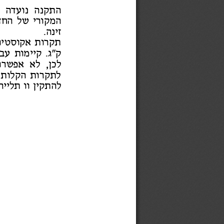
התקנ
ה נועד
ה ל
המק
ורי
של הח
ד
זינ
ה
.
תקרו
ת אקוסטיו
ק"ג. קיימו
ת עבו
ל
כן, לא אפשרו
לתקרו
ת הקלו
ת 
להת
קין ו
ו תליי
ה