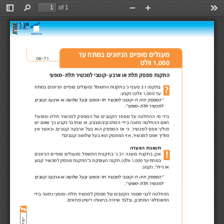
of 1
Toggle
Find
Zoom
Zoom
Too
Sidebar
Out
In
מעגלים סופיים הניזונים במתח עד 
08-71 
1,000 וולט 
התקנת מפסק תלת או ארבע-קוטבי למכשיר תלת-מופעי 
בתקנה 31 סעיף ג' בתקנות החשמל )מעגלים סופיים הניזונים במתח
עד 1,000 וולט( נקבע: 
"המפסק יהיה דו-קוטבי למכשיר חד-מופע
י ובעל שלושה או ארבעה קטבים
למכשיר תלת-מופעי".
בידי מי ההחלטה על מספר הקטבים של המפסק למכשיר תלת-מופעי?
האם ההחלטה נתונה בידי המתכנן/המבצע, או שהדבר נקבע כך שאם יש
מוליך אפס למכשיר, כי אז המפסק הוא בעל ארבעה קטבים, וכאשר אין
מוליך אפס למכשיר, אזי המפסק הוא בעל שלושה קטבים? 
תשובת הוועדה 
אכן, בתקנת משנה 31 ג' בתקנות החשמל )מעגלים סופיים הניזונים
במתח עד 1,000 וולט(, תקנה העוסקת ב"התקנת מפסק למכשיר קבוע
או נייח", נקבע: 
"המפסק יהיה דו-קוטבי למכשיר חד-מופע
י ובעל שלושה או ארבעה קטבים
למכשיר תלת-מופעי".
ההחלטה לגבי מספר הקטבים של מפסק למכשיר תלת-מופעי נתונה בידי 
החשמלאי המתכנן, ובלבד שיהיה ברשותו רישיון מתאים. 