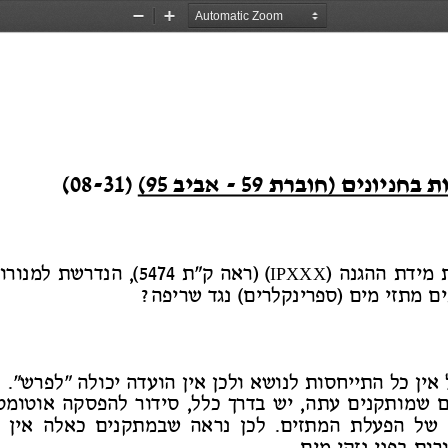
Zoom
Zoom
Out
In
תבחניוני
ם )חובר
ת
59
-
אבי
ב
95
(
)
31
-
08
(
IPXXX
 מיד
ת ההגנ
ה )
( )רא
ה ק
"
ת
5474
(, הנדרש
ת למנורו
ים מת
זי מי
ם)ספרינקלרי
ם( נגד שריפ
ה?
כל התייחסות לנו
שא ו
לכן 
אין הועדה יכול
ה "לפרש"
.
 שמותקני
ם עת
ה, י
ש בד
רך כ
לל, סיד
ור להפסק
ה אוטומט
של הפעל
ת המתזי
ם.
לכן נרא
ה שבמתקני
ם כאל
ה
אין 