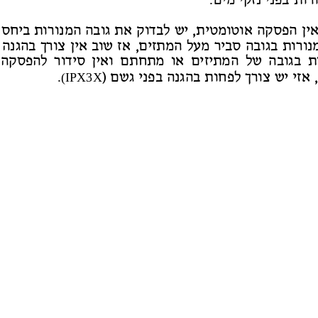
רו
תב
פני נזקי מי
ם
.
ין הפסק
ה אוטומטית, י
ש לבדו
ק את גוב
ה המ
נורו
תבי
חס 
נורו
ת בגוב
ה ס
ביר מ
עלהמתזי
ם, א
זשו
ב
אין צו
רך בהגנ
ה 
ת בגוב
ה
של המתיזי
ם א
ו מתחת
ם ו
אין סיד
ור להפסק
ה 
(IPX3X
אזי י
ש צורך לפחו
תבהגנ
הב
פני גש
ם )
.