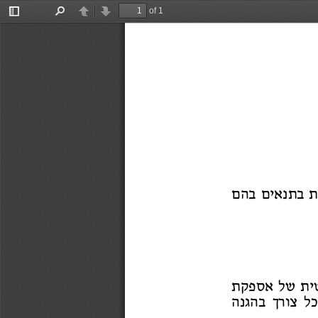
of 1
Toggle
Find
Previous
Next
Sidebar
ת בתנאי
ם בה
ם
י
ת
של אספק
ת
כל צו
רך בהגנ
ה