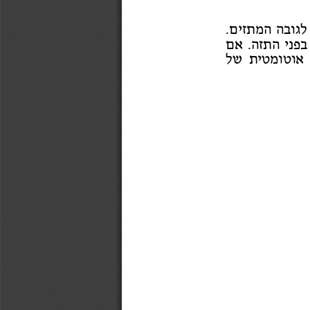
לגוב
ההמתזי
ם.
ב
פני התז
ה. א
ם
אוטומטי
ת ש
ל