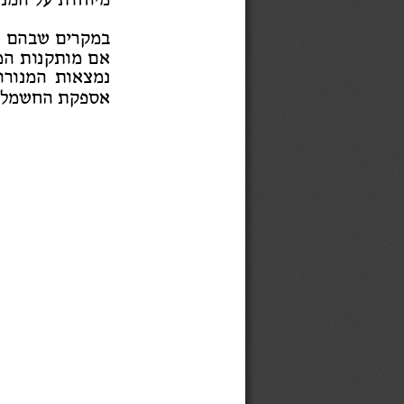
מיוחדת 
על המנו
במקרי
ם שבהם 
א
א
ם מותקנו
ת המ
נמצאו
ת המנורו
אספק
ת החשמל, 