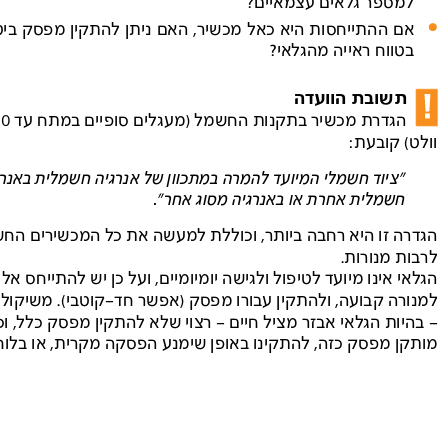
למספר גלאים עצמאיים? 
●
אם 
ההתייחסות 
היא 
כאל 
מכשיר, 
האם 
ניתן 
להתקין 
מפסק 
ביטחון 
בטווח ראייה מהגלאי? 
תשובת הוועדה 
הגדרת מכשיר בתקנות החשמל )מעגלים סופיים במתח עד  
0 
וולט( קובעת: 
"ציוד חשמלי המיועד להמרה במתכוון של אנרגיה חשמלית באנרגיה  
חשמלית אחרת או באנרגיה מסוג אחר". 
הגדרה זו היא רחבה ביותר, וכוללת למעשה את כל המכשירים החשמליים,  
לרבות מנורות. 
הגלאי אינו מיועד לטיפול ולגישה יומיומיים, ועל כן יש להתייחס אליו בדומה 
למנורה קבועה, ולהתקין עבורו מפסק )אפשר חד-קוטבי(. משיקולי אמינות 
– בהיות הגלאי אבזר מציל חיים - רצוי שלא להתקין מפסק כלל, וכאשר  
מותקן מפסק כזה, להתקינו באופן שימנע הפסקה מקרית, או בלוח. 