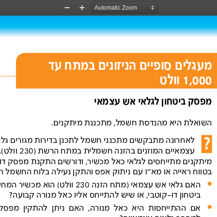
Zoom
Zoom
Out
In
מעגלים סופיים הניזונים במתח עד  
 1,000 וולט
מפסק ביטחון לגלאי אש עצמאי 
השואלת היא מהנדסת חשמל, מתכננת מיתקנים. 
לאחרונה מתבקשים מתכנני חשמל לתכנן בדירות מגורים גלאי אש  
עצמאיים המוזנים בהזנה חשמלית במתח הרשת )230 וולט(. בודקי 
מיתקנים מתייחסים לגלאי כאל מכשיר, ודורשים התקנת מפסק דו-קוטבי  
בטווח ראייה או מא"ז עם ניתוק אפס והתקן נעילה בלוח החשמל הדירתי. 
●
האם 
גלאי 
אש 
עצמאי 
)מתח 
הזנה  
230
וולט(  
הוא 
מכשיר 
המחייב 
ביטחון דו-קוטבי, או שיש להתייחס אליו כאל מנורה קבועה? 
●
אם  
ההתייחסות 
היא 
כאל 
מנורה, 
האם 
ניתן 
להתקין 
מפסק 