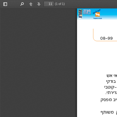
(1 of 1)
Toggle
Find
Previous
Next
Sidebar
08-99 
מפסק  
משותף  