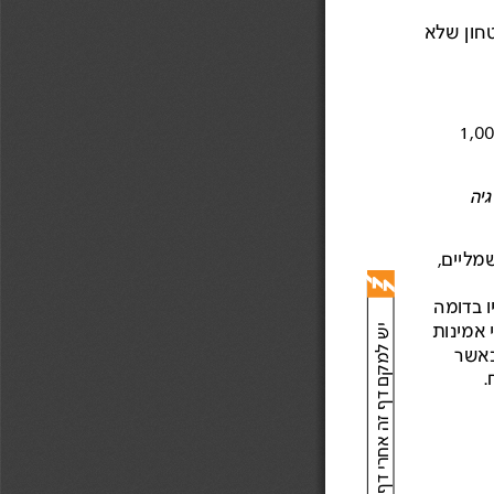
שלא  
1,00
י