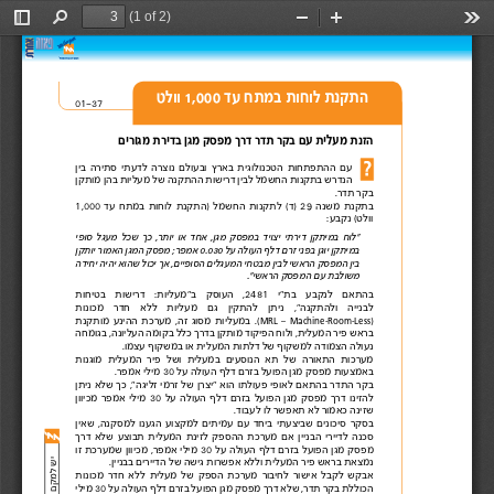
(1 of 2)
Toggle
Find
Zoom
Zoom
Too
Sidebar
Out
In
התקנת לוחות במתח עד 
1,000 
 וולט
01-37 
הזנת מעלית עם בקר תדר דרך 
 מפסק
מגן בדירת מגורים 
עם 
ההתפתחות 
הטכנולוגית 
בארץ 
ובעולם 
נוצרה 
לדעתי 
סתירה 
בין 
הנדרש 
בתקנות 
החשמל 
לבין 
דרישות 
ההתקנה 
של 
מעליות 
בהן 
מותקן 
בקר 
 תדר .
בתקנת 
משנה 
29 
 (  ד)
לתקנות 
החשמל 
)התקנת 
לוחות 
במתח 
עד 
1,000 
וולט  ( 
נקבע: 
“לוח 
במיתקן 
דירתי 
יצויד 
במפסק 
מגן , 
אחד 
או 
יותר , 
כך 
שכל 
מעגל 
סופי 
במיתקן 
יוגן 
בפני 
זרם 
דלף 
העולה 
על 
0.030 
אמפר ; 
מפסק 
המגן 
האמור 
יותקן 
בין 
המפסק 
הראשי 
לבין 
מבטחי 
המעגלים 
הסופיים , 
אך 
יכול 
שהוא 
יהיה 
יחידה 
משולבת עם המפסק הראשי“. 
בהתאם 
לנקבע 
בת“י 
,2481 
העוסק 
ב“מעליות : 
דרישות 
בטיחות 
לבנייה 
ולהתקנה“  , 
ניתן 
להתקין 
גם 
מעליות 
ללא 
חדר 
מכונות 
)
 .( 
במעליות 
מסוג 
זה , 
מערכת 
ההינע 
מותקנת 
MRL 
–  Machine-Room-Less
בראש 
פיר 
המעלית 
 , 
ולוח 
הפיקוד 
מותקן 
בדרך 
כלל 
בקומה 
העליונה , 
בגומחה 
נעולה 
 הצמודה
למשקוף של 
 דלתות
המעלית או במשקוף 
עצמו .
מערכות 
התאורה 
של 
תא 
הנוסעים 
במעלית 
ושל 
פיר 
המעלית 
מוגנות 
באמצעות מפסק מגן הפועל בזרם דלף 
 העולה על 30
מילי 
 אמפר .
בקר 
התדר 
בהתאם 
לאופי 
פעולתו 
הוא  “
יצרן 
של 
זרמי 
זליגה“ , 
כך 
שלא 
ניתן 
להזינו 
דרך 
מפסק 
מגן 
הפועל 
בזרם 
דלף 
העולה 
על 
30 
מילי 
אמפר 
מכיוון 
שזינה 
 כאמור
לא תאפשר לו 
לעבוד .
בסקר 
סיכונים 
שביצעתי 
ביחד 
עם 
עמיתים 
למקצוע 
הגענו 
למסקנה , 
שאין 
סכנה 
לדיירי 
הבניין 
אם 
מערכת 
ההספק 
לזינת 
המעלית 
תבוצע 
שלא 
דרך 
מפסק 
מגן 
הפועל 
בזרם 
דלף 
העולה 
על 
30 
מילי 
אמפר , 
מכיוון 
שמערכת זו 
נמצאת בראש פיר המעלית וללא אפשרות 
 גישה
של הדיירים 
בבניין .
אבקש 
לקבל 
אישור 
לחיבור 
מערכת 
הספק 
של 
מעלית 
ללא 
חדר 
מכונות 
הכוללת 
בקר 
תדר  , 
שלא 
דרך 
מפסק 
מגן 
הפועל 
בזרם 
דלף 
העולה 
על 
30 
מילי 