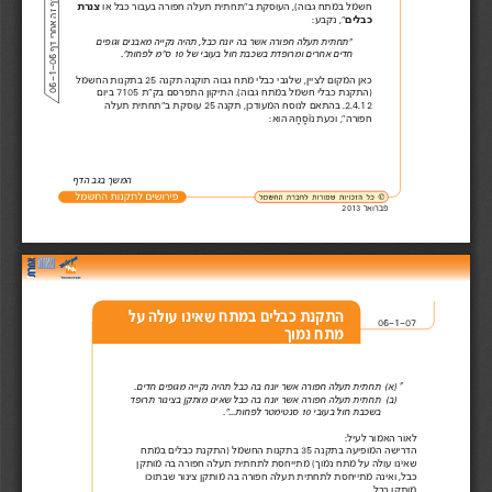
יש
ל
מ
ק
ם
ד
ף
ז
ה
א
ח
ר
י 
ד
ף
חשמל במתח גבוה(, העוסקת ב"תחתית תעלה חפורה בעבור כבל או  
צנרת  
", נקבע: 
כבלים
"תחתית תעלה חפורה אשר בה יונח כבל, תהיה נקייה מאבנים וגופים  
חדים אחרים ומרופדת בשכבת חול בעובי של  
 10 ס"מ לפחות".
06-1-06 
כאן המקום לציין, שלגבי כבלי מתח גבוה תוקנה תקנה  
25 בתקנות החשמל 
)התקנת כבלי חשמל במתח גבוה(. התיקון התפרסם בק"ת  
7105 ביום 
2.4.12. בהתאם לנוסח המעודכן, תקנה 
25 עוסקת ב"תחתית תעלה  
חפורה", וכעת נוֹס
ָ ח
הּ הוא:  
המשך בגב הדף 
פברואר  2013
התקנת כבלים במתח שאינו עולה על  
06-1-07 
מתח נמוך 
"
 (א)
תחתית תעלה חפורה אשר יונח בה כבל תהיה נקייה מגופים חדים. 
 (ב)
תחתית תעלה חפורה אשר יונח בה כבל שאינו מותקן בצינור תרופד  
בשכבת חול בעובי  
 10 סנטימטר לפחות...".
לאור האמור לעיל: 
הדרישה המופיעה בתקנה  
35 בתקנות החשמל )התקנת כבלים במתח 
שאינו עולה על מתח נמוך( מתייחסת לתחתית תעלה חפורה בה מותקן 
כבל, ואינה מתייחסת לתחתית תעלה חפורה בה מותקן צינור שבתוכו  
מותקן כבל. 