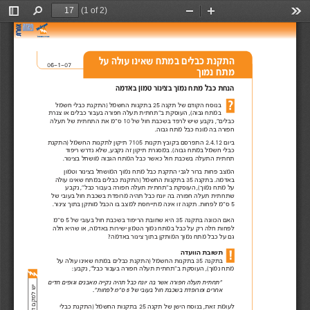
(1 of 2)
Toggle
Find
Zoom
Zoom
Too
Sidebar
Out
In
התקנת כבלים במתח שאינו עולה על  
06-1-07 
מתח נמוך 
הנחת כבל מתח נמוך בצינור טמון באדמה 
בנוסח הקודם של תקנה  
25 בתקנות החשמל )התקנת כבלי חשמל 
במתח גבוה(, העוסקת ב"תחתית תעלה חפורה בעבור כבלים או צנרת 
כבלים", נקבע שיש לרפד בשכבת חול של  
10 ס"מ את התחתית של תעלה 
חפורה בה מונח כבל מתח גבוה. 
ביום  
2.4.12 התפרסם בקובץ תקנות 7105 תיקון לתקנות החשמל )התקנת 
כבלי חשמל במתח גבוה(. במסגרת תיקון זה נקבע, שלא נדרש ריפוד 
תחתית התעלה בשכבת חול כאשר כבל המתח הגבוה מושחל בצינור.  
המצב פחות ברור לגבי התקנת כבל מתח נמוך המושחל בצינור וטמון 
באדמה. בתקנה  
35 בתקנות החשמל )התקנת כבלים במתח שאינו עולה 
על מתח נמוך(, העוסקת ב"תחתית תעלה חפורה בעבור כבל", נקבע 
שתחתית תעלה חפורה בה יונח כבל תהיה מרופדת בשכבת חול בעובי של  
 5 ס"מ לפחות. תקנה זו אינה מתייחסת למצב בו הכבל מותקן בתוך צינור.
האם הכוונה בתקנה 
35 היא שחובת הריפוד בשכבת חול בעובי של  
5 ס"מ 
לפחות חלה רק על כבל במתח נמוך הטמון ישירות באדמה, או שהיא חלה  
גם על כבל מתח נמוך המותקן בתוך צינור באדמה? 
תשובת הוועדה 
בתקנה  
35 בתקנות החשמל )התקנת כבלים במתח שאינו עולה על 
מתח נמוך(, העוסקת ב"תחתית תעלה חפורה בעבור כבל", נקבע: 
"תחתית תעלה חפורה אשר בה יונח כבל תהיה נקייה מאבנים וגופים חדים  
אחרים ומרופדת בשכבת חול בעובי של  
 5 ס"מ לפחות".
לעומת זאת, בנוסח הישן של תקנה 25 בתקנות החשמל )התקנת כבלי 