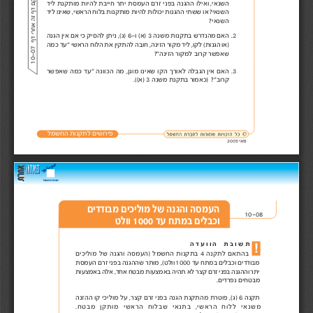
יש
ל
מ
ק
ם
ד
ף
ז
ה
א
ח
ר
י 
ד
ף
השנאי, ואילו ההגנה בפני זרם העמסת יתר חייבת להיות מותקנת ליד
השנאי? או ששתי ההגנות יכולות להיות מותקנות בלוח הראשי, שאינו ליד
השנאי? 
.2 
האם מהנדרש בתקנות משנה 3 )א( ו-6 )ג(, ניתן להסיק כי אם אין הגנה
)או הגנות( לקו, ליד מקור הזינה, חובה להתקין את הלוח הראשי "עד כמה
10-07
שאפשר קרוב למקור הזינה"? 
.3 
האם אין הגבלה לאורך הקו שאינו מוגן, מה הכוונה "עד כמה שאפשר
קרוב"? )כאמור בתקנת משנה 3 )א((.
פירושים לתקנות החשמל
מאי 2005 
העמסה והגנה של מוליכים מבודדים 
10-08 
וכבלים במתח עד 1000 וולט 
תשובת  הוועדה
בהתאם לתקנה 4 בתקנות החשמל )העמסה והגנה של מוליכים
מבודדים וכבלים במתח עד 1000 וולט(, מותר שההגנה בפני זרם העמסת
יתר וההגנה בפני זרם קצר לא תהיה באמצעות מבטח אחד, אלה באמצעות
מבטחים נפרדים.
תקנה 6 )ג(, פוטרת מהתקנת הגנה בפני זרם קצר, על מוליכי קו ההזנה
משנאי ללוח הראשי, בתנאי שבלוח הראשי מותקן מבטח.