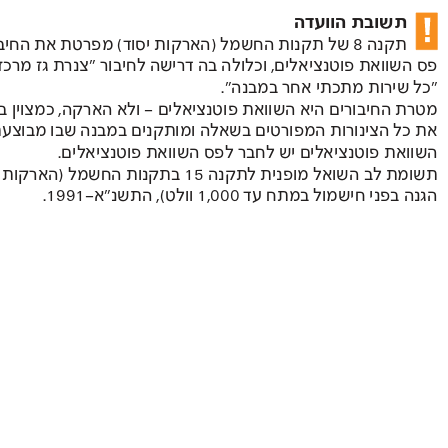
תשובת הוועדה 
תקנה  
8 של תקנות החשמל )הארקות יסוד( מפרטת את החיבורים אל 
פס השוואת פוטנציאלים, וכלולה בה דרישה לחיבור "צנרת גז מרכזית" וכן  
"כל שירות מתכתי אחר במבנה". 
מטרת החיבורים היא השוואת פוטנציאלים – ולא הארקה, כמצוין בשאלתך.
את כל הצינורות המפורטים בשאלה ומותקנים במבנה שבו מבוצעת  
השוואת פוטנציאלים יש לחבר לפס השוואת פוטנציאלים. 
תשומת לב השואל מופנית לתקנה  
15 בתקנות החשמל )הארקות ואמצעי 
הגנה בפני חישמול במתח עד  
 1,000 וולט(, התשנ"א-
.1991 