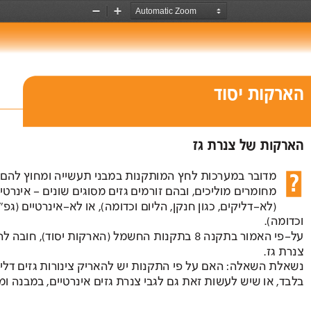
Zoom
Zoom
Out
In
הארקות יסוד  
הארקות של צנרת גז 
מדובר במערכות לחץ המותקנות במבני תעשייה ומחוץ להם, הבנויות 
מחומרים מוליכים, ובהם זורמים גזים מסוגים שונים – אינרטיים 
)לא-דליקים, כגון חנקן, הליום וכדומה(, או לא-אינרטיים )גפ"מ, מימן,  
וכדומה(. 
על-פי האמור בתקנה  8
 בתקנות החשמל )הארקות יסוד(, חובה להאריק 
צנרת גז. 
נשאלת השאלה: האם על פי התקנות יש להאריק צינורות גזים דליקים  
בלבד, או שיש לעשות זאת גם לגבי צנרת גזים אינרטיים, במבנה ומחוץ לו? 