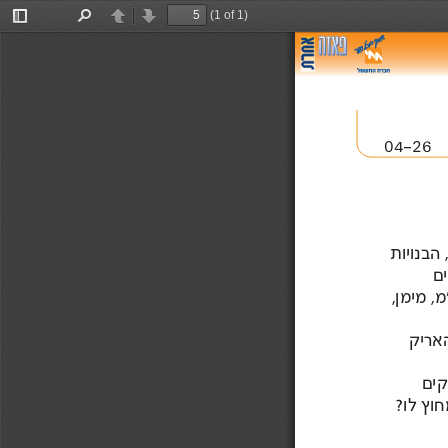
(1 of 1)
Toggle
Find
Previous
Next
Sidebar
04-26 