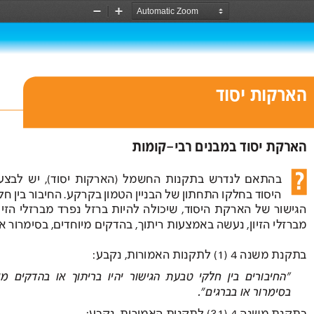
Zoom
Zoom
Out
In
הארקות יסוד 
הארקת יסוד במבנים רבי -
קומות 
בהתאם 
לנדרש 
בתקנות 
החשמל  )
הארקות 
יסוד (, 
יש 
לבצע 
היסוד 
בחלקו 
התחתון 
של 
הבניין 
הטמון 
בקרקע . 
החיבור 
בין 
חלקי 
הגישור 
של 
הארקת 
היסוד  , 
שיכולה 
להיות 
ברזל 
נפרד 
מברזלי 
הזיון 
מברזלי 
 הזיון , 
נעשה באמצעות 
ריתוך , 
בהדקים 
מיוחדים
, בסימרור או 
בתקנת משנה 
 (1) 4
לתקנות 
האמורות , 
נקבע: 
“החיבורים  
בין 
חלקי 
טבעת 
הגישור 
יהיו 
בריתוך 
או 
בהדקים 
מיוחדים 
בסימרור או בברגים". 