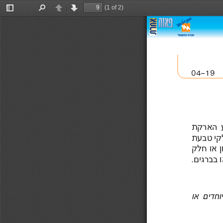
(1 of 2)
Toggle
Find
Previous
Next
Sidebar
04-19 
הארקת 
טבעת 
או 
חלק 
בברגים .
או  