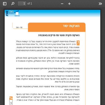
of 1
Toggle
Find
Zoom
Zoom
Too
Sidebar
Out
In
הארקות יסוד 
04-16
הארקת תקרת מגשי פח פריקים באמבטיה 
השאלה 
 מתייחסת
 למקבץ
 בעל במבנה דיורת יחידו
12 
 קומות
 הכולל
219 
 אחת כל חדר, דירת היא מהן אחת שכל דירות
 מוזנתת מהדירו
 כל את המזין ציבורי חיבור קיים נפרד,ממונה 
 השירותים
 הציבוריים
 במבנה.
האיפוס במתקן זה הוא איפוס )
-
( והוא מבוצע בתחנת הטרנספורמציה 
TN
S
הצמודה וקשורה למבנה. 
בניגוד 
 לתקרות
 מונמכות
 חיבור יש בהן רגילות
 שקע/תקע
 מפח
 מגולוון
המהווה 
 חיבור
 הארקה
 הפח חלקי בין סביר
 המגולוון,
 בתקרה
 זו מונמכת
המצב שונה. 
בחדר 
 האמבטיה
 צבועים פח מגשית תקר קיימתת מהדירו אחת בכל
 המונחים
על זווית היקפית העשויה מפח צבוע. 
הזווית 
 התומכת
 ההיקפית
 )מארבעת
 קירות
 החדר(
 מחוברת
 גבס לקיר
ומורכבת 
 חלקים מ-4
 מונחים אלו זוויות על נפרדים.
 מגשי
 התקרה
 מפח
צבוע ברוחב 30 ס"מ כל אחד. 
 התאורהגוף 
 המותקן
 ממגשי אחד במרכז
 הפח,
 מוארק
 באמצעות
 המעגל
הסופי המזין אותו. 
השאלה 
 הנשאלת
 חובה האם היא
 התקרה את להאריק
 הפריקה
 בנוסף
 גוףלהארקת 
 התאורה?
 מוליך באיזה כן, אם
 להשתמשש י הארקה
 לאור
העובדה שהמוליכים 
 בדירה הם בעלי שטח
 חתך של 1.5 ממ"ר או 2.5 ממ"ר.