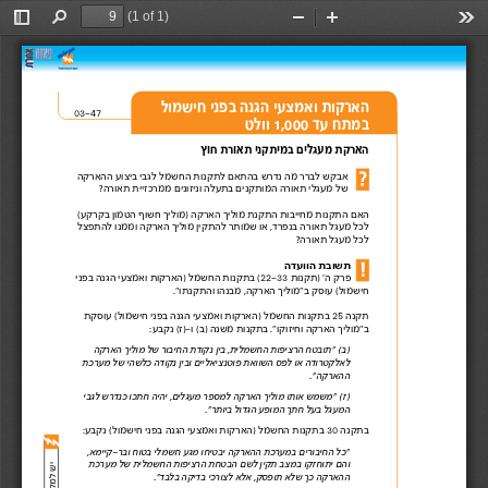
(1 of 1)
Toggle
Find
Zoom
Zoom
Too
Sidebar
Out
In
הארקות ואמצעי הגנה בפני חישמול 
03-47 
במתח עד 1,000 וולט 
הארקת מעגלים במיתקני תאורת חוץ 
אבקש לברר מה נדרש בהתאם לתקנות החשמל לגבי ביצוע ההארקה   
של מעגלי תאורה המותקנים בתעלה וניזונים ממרכזיית תאורה? 
האם התקנות מחייבות התקנת מוליך הארקה )מוליך חשוף הטמון בקרקע( 
לכל מעגל תאורה בנפרד, או שמותר להתקין מוליך הארקה וממנו להתפצל  
לכל מעגל תאורה?  
תשובת הוועדה 
פרק ה' )תקנות 22-33( בתקנות החשמל )הארקות ואמצעי הגנה בפני  
חישמול( עוסק ב"מוליך הארקה, מבנהו והתקנתו". 
תקנה 25 בתקנות החשמל )הארקות ואמצעי הגנה בפני חישמול( עוסקת  
ב"מוליך הארקה וחיזוקו". בתקנות משנה )ב( ו-)ז( נקבע: 
)ב( "תובטח הרציפות החשמלית, בין נקודת החיבור של מוליך הארקה 
לאלקטרודה או לפס השוואת פוטנציאליים ובין נקודה כלשהי של מערכת   
ההארקה". 
)ז( "משמש אותו מוליך הארקה למספר מעגלים, יהיה חתכו כנדרש לגבי   
המעגל בעל חתך המופע הגדול ביותר". 
בתקנה 30 בתקנות החשמל )הארקות ואמצעי הגנה בפני חישמול( נקבע: 
"כל החיבורים במערכת ההארקה יבטיחו מגע חשמלי בטוח ובר-קיימא,
והם יתוחזקו במצב תקין לשם הבטחת הרציפות החשמלית של מערכת   
ההארקה כך שלא תופסק, אלא לצורכי בדיקה בלבד". 